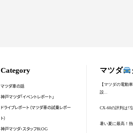
婆ちゃんか、サメ
#008 時代遅れの軟弱スポーツカ
ーと決めつけていた...
#020 “3年で9
Category
マツダ
【マツダの電動車
マツダ車の話
設...
神戸マツダ「イベントレポート」
ドライブレポート（マツダ車の試乗レポー
CX-60の評判は
ト）
暑い夏に最高！熱
神戸マツダ・スタッフBLOG