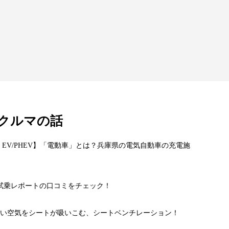
#028 2台を乗り継ぎ走行距離は
万km”...
合計90万km！交...
クルマの話
 EV/PHEV】「電動車」とは？兵庫県の電気自動車の充電施
!?試乗レポートの口コミをチェック！
い空気をシートが吸いこむ、シートベンチレーション！