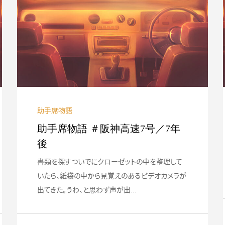
婆ちゃんか、サメ
#024 無理を承知で2台持ちを決
#018 走行距
断。オシャレなNC...
れ添ったユーノ.
助手席物語
助手席物語 ＃阪神高速7号／7年
後
書類を探すついでにクローゼットの中を整理して
いたら、紙袋の中から見覚えのあるビデオカメラが
出てきた。うわ、と思わず声が出...