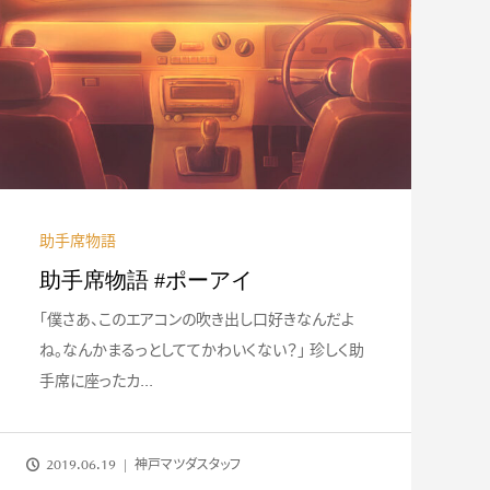
離35万km!20年連
#001 見るたびに心惹かれる、ボ
..
ディライン
助手席物語
助手席物語 #ポーアイ
「僕さあ、このエアコンの吹き出し口好きなんだよ
ね。なんかまるっとしててかわいくない？」 珍しく助
手席に座ったカ...
2019.06.19
神戸マツダスタッフ