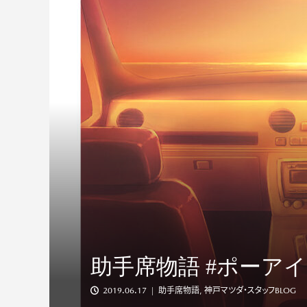
#022 公私ともに
ルマ。最高の相棒で..
助手席物語 #ポーアイ
2019.06.17
助手席物語
,
神戸マツダ・スタッフBLOG