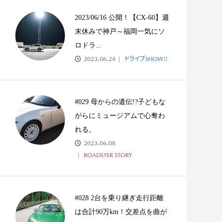
ーナーに直談判！リトラ
#026 「だれもが、しあわせになれ
ノ...
る」このキャッチ...
2023/06/16 公開！【CX-60】週
末休みで神戸～福岡一気にソ
ロドラ...
2023.06.24
ドライブSHOW!!
#029 母からの遺伝!?子どもな
がらにミュージアムで心奪わ
れる。
2023.06.08
ROADSTER STORY
#028 2台を乗り継ぎ走行距離
は合計90万km！交差点を曲が