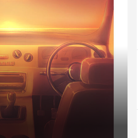
人生を変えたク
#001 見るたびに心惹かれる、ボ
#025 前オ
.
ディライン
がかわいいユー