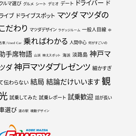
ドライバー
ド
クルマ選び
デート
グルメ
シート
デミオ
マツダの
マツダ
ライブ
ドライブスポット
こだわり
一般人目線
マツダデザイン
ラゲッジルーム
中
乗ればわかる
人間中心
古車/Used Car
何がすごいの
神戸マ
助手席物語
淡路島
海派
山派
映えスポット
神戸マツダプレゼンツ
ツダ
細かすぎ
観
結局
結論だけいいます
て伝わらない
光
試乗歓迎
試乗してみた
試乗レポート
話が長い
車選び
道の駅
魂動デザイン