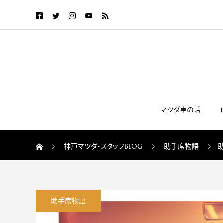
マツダ車の話
神戸マツダ・スタッフBLOG
助手席物語
助手席物語