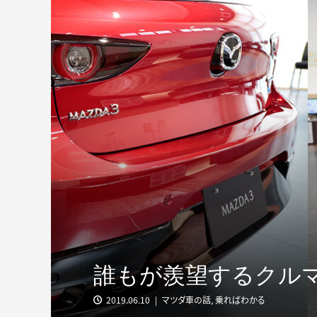
#022 公私ともに
ルマ。最高の相棒で..
誰もが羨望するクルマ
2019.06.10
マツダ車の話
,
乗ればわかる