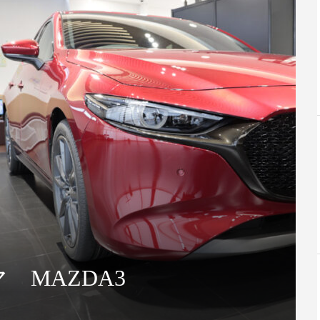
人生を変えたク
#023 もは
.
#020 “3年で9万km”...
き飛ぶ最高に楽
 MAZDA3