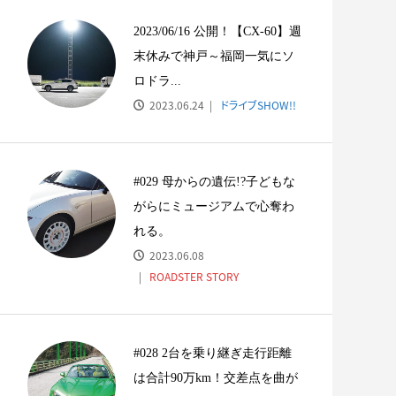
や、体の一部。疲れも吹
#013 大切な人とのかけがいのな
し...
い時間をNDと
2023/06/16 公開！【CX-60】週
末休みで神戸～福岡一気にソ
ロドラ...
2023.06.24
ドライブSHOW!!
#029 母からの遺伝!?子どもな
がらにミュージアムで心奪わ
れる。
2023.06.08
ROADSTER STORY
#028 2台を乗り継ぎ走行距離
は合計90万km！交差点を曲が