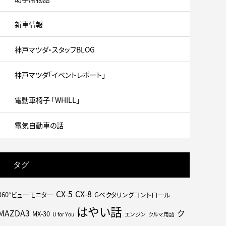
新車情報
神戸マツダ・スタッフBLOG
神戸マツダ「イベントレポート」
電動車椅子 「WHILL」
電気自動車の話
タグ
CX-5
CX-8
360°ビューモニター
Gベクタリングコントロール
はやい話
MAZDA3
ク
MX-30
U for You
エンジン
クルマ用語