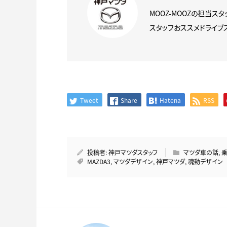
MOOZ-MOOZの担当ス
スタッフおススメドライブス
Tweet
Share
Hatena
RSS
投稿者:
神戸マツダスタッフ
マツダ車の話
,
MAZDA3
,
マツダデザイン
,
神戸マツダ
,
魂動デザイン