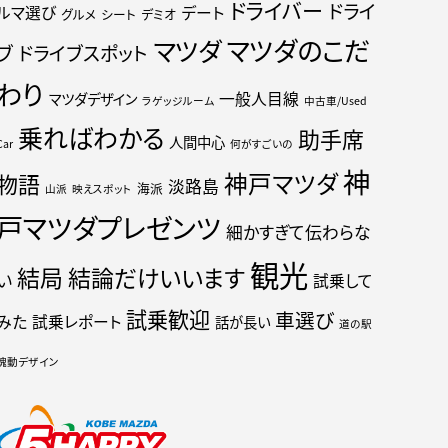
ドライバー
ドライ
ルマ選び
デート
グルメ
シート
デミオ
マツダのこだ
マツダ
ブ
ドライブスポット
わり
一般人目線
マツダデザイン
ラゲッジルーム
中古車/Used
乗ればわかる
助手席
人間中心
Car
何がすごいの
神
神戸マツダ
物語
淡路島
海派
山派
映えスポット
戸マツダプレゼンツ
細かすぎて伝わらな
観光
結局
結論だけいいます
い
試乗して
試乗歓迎
車選び
みた
試乗レポート
話が長い
道の駅
魂動デザイン