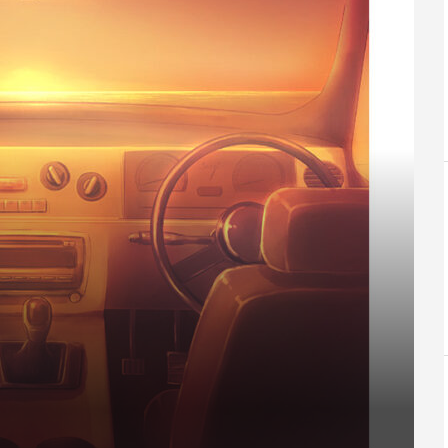
に入れた官能的
#023 もはや、体の一部。疲れも吹
#003 スポ
き飛ぶ最高に楽し...
憧れのクルマ