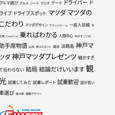
ドライバー
ド
クルマ選び
デート
グルメ
シート
デミオ
マツダの
マツダ
ライブ
ドライブスポット
こだわり
一般人目線
マツダデザイン
ラゲッジルーム
中
乗ればわかる
人間中心
古車/Used Car
何がすごいの
神戸マ
助手席物語
淡路島
海派
山派
映えスポット
神戸マツダプレゼンツ
ツダ
細かすぎ
観
結局
結論だけいいます
て伝わらない
光
試乗歓迎
試乗してみた
試乗レポート
話が長い
車選び
道の駅
魂動デザイン