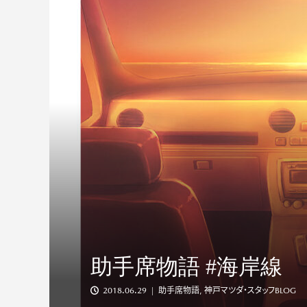
#017 50歳で手
な相棒
助手席物語 #海岸線
2018.06.29
助手席物語
,
神戸マツダ・スタッフBLOG