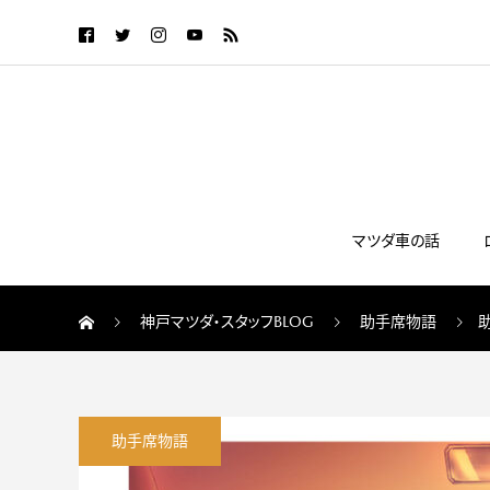
マツダ車の話
神戸マツダ・スタッフBLOG
助手席物語
助手席物語