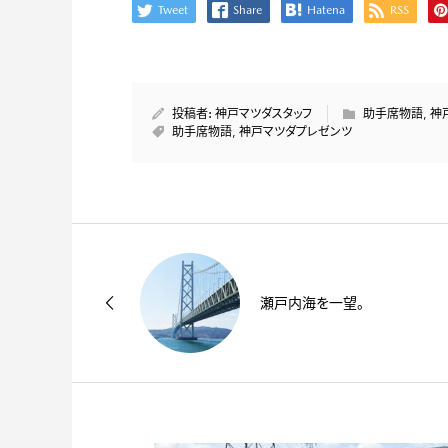
Tweet
Share
Hatena
RSS
投稿者:
神戸マツダスタッフ
助手席物語
,
神
助手席物語
,
神戸マツダプレゼンツ
瀬戸内海を一望。