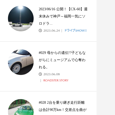
ーツカー大好き少年の
#010 女性初登場！ 人生のモチベ
ーションが上がる...
2023/06/16 公開！【CX-60】週
末休みで神戸～福岡一気にソ
ロドラ...
2023.06.24
ドライブSHOW!!
#029 母からの遺伝!?子どもな
がらにミュージアムで心奪わ
れる。
2023.06.08
ROADSTER STORY
#028 2台を乗り継ぎ走行距離
は合計90万km！交差点を曲が