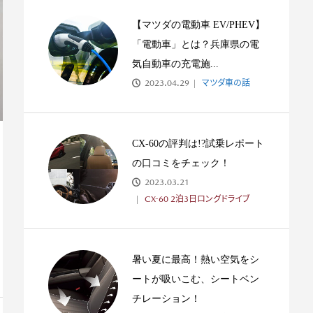
とのかけがいのな
#019 直感！即決！NDとの運命を
#023 もは
感じる出会い
き飛ぶ最高に楽
【マツダの電動車 EV/PHEV】
「電動車」とは？兵庫県の電
気自動車の充電施...
2023.04.29
マツダ車の話
CX-60の評判は!?試乗レポート
の口コミをチェック！
2023.03.21
CX-60 2泊3日ロングドライブ
暑い夏に最高！熱い空気をシ
ートが吸いこむ、シートベン
チレーション！