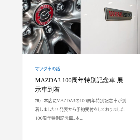
#013 大切な人
い時間をNDと
マツダ車の話
MAZDA3 100周年特別記念車 展
示車到着
神戸本店にMAZDA3の100周年特別記念車が到
着しました!! 発表から予約受付をしておりました
100周年特別記念車。本...