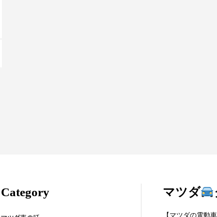
Category
マツダ
【マツダの電動車