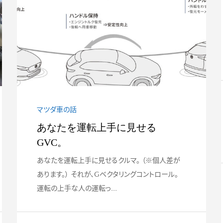
うる一番楽しい
#018 走行距離35万km!20年連
#003 スポ
..
れ添ったユーノ...
憧れのクルマ
マツダ車の話
あなたを運転上手に見せる
GVC。
あなたを運転上手に見せるクルマ。 （※個人差が
あります。） それが、Gベクタリングコントロール。
運転の上手な人の運転っ...