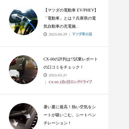
ーツカー大好き少年の
#027 オープンカーならではのハ
プニング!?納車1...
【マツダの電動車 EV/PHEV】
「電動車」とは？兵庫県の電
気自動車の充電施...
2023.04.29
マツダ車の話
CX-60の評判は!?試乗レポート
の口コミをチェック！
2023.03.21
CX-60 2泊3日ロングドライブ
暑い夏に最高！熱い空気をシ
ートが吸いこむ、シートベン
チレーション！