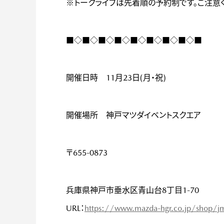
※トークライブは先着順の予約制です。ご注意く
■◇■◇■◇■◇■◇■◇■◇■◇■
開催日時 11月23日(月・祝)
開催場所 神戸マツダイベントスクエア
〒655-0873
兵庫県神戸市垂水区青山台8丁目1-70
URL：
https://www.mazda-hgr.co.jp/shop/j