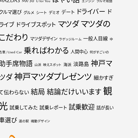
MAZDA3
MX-30
U for You
エンジン
クルマ用語
ドライバー
ド
クルマ選び
デート
グルメ
シート
デミオ
マツダの
マツダ
ライブ
ドライブスポット
こだわり
一般人目線
マツダデザイン
ラゲッジルーム
中
乗ればわかる
人間中心
古車/Used Car
何がすごいの
神戸マ
助手席物語
淡路島
海派
山派
映えスポット
神戸マツダプレゼンツ
ツダ
細かすぎ
観
結局
結論だけいいます
て伝わらない
光
試乗歓迎
試乗してみた
試乗レポート
話が長い
車選び
道の駅
魂動デザイン