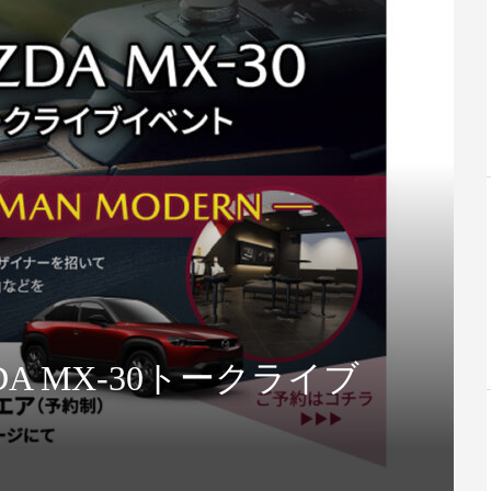
し、再びロード
#005 26歳でNA、42歳でNC、そ
して、56歳...
#015 愛車
A MX-30トークライブ