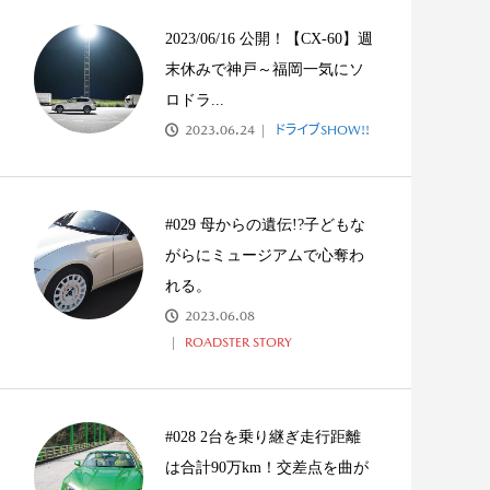
#019 直感！即決！NDとの運命を
キャメロンで横滑り
感じる出会い
2023/06/16 公開！【CX-60】週
末休みで神戸～福岡一気にソ
ロドラ...
2023.06.24
ドライブSHOW!!
#029 母からの遺伝!?子どもな
がらにミュージアムで心奪わ
れる。
2023.06.08
ROADSTER STORY
#028 2台を乗り継ぎ走行距離
は合計90万km！交差点を曲が