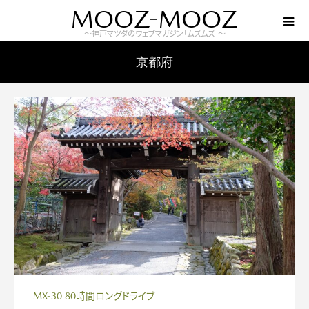
MOOZ-MOOZ
～神戸マツダのウェブマガジン「ムズムズ」～
京都府
MX-30 80時間ロングドライブ