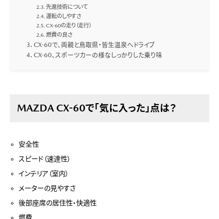
先進技術について
運転のしやすさ
CX-60の走り（走行）
燃費の良さ
CX-60で、両親と鳥取県・皆生温泉へドライブ
CX-60、スポーツカーの様なしっかりした乗り味
MAZDA CX-60で「気に入った」点は？
安全性
スピード（速達性）
インテリア（室内）
メーターの見やすさ
後部座席の居住性・快適性
燃費