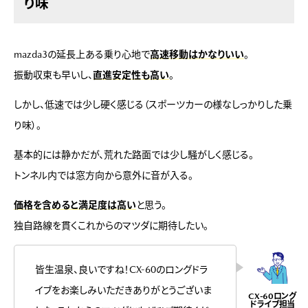
り味
mazda3の延長上ある乗り心地で
高速移動はかなりいい
。
振動収束も早いし、
直進安定性も高い
。
しかし、低速では少し硬く感じる（スポーツカーの様なしっかりした乗
り味）。
基本的には静かだが、荒れた路面では少し騒がしく感じる。
トンネル内では窓方向から意外に音が入る。
価格を含めると満足度は高い
と思う。
独自路線を貫くこれからのマツダに期待したい。
皆生温泉、良いですね！CX-60のロングドラ
イブをお楽しみいただきありがとうございま