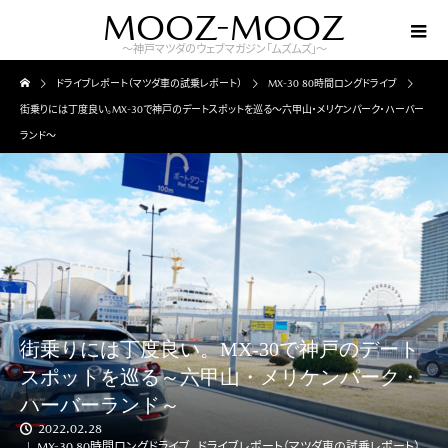
MOOZ-MOOZ
～神戸マツダのウェブマガジン「ムズムズ」～
ドライブレポート（マツダ車の試乗レポート）
MX-30 80時間ロングドライブ
街乗りには丁度良い。MX-30で神戸のデートスポットを巡る～六甲山・メリケンパーク・ハーバー
ランド～
街乗りには丁度良い。MX-30で神戸のデート
スポットを巡る～六甲山・メリケンパーク・
ハーバーランド～
2022.02.28
MX-30 80時間ロングドライブ
,
ドライブレポート（マツダ車の試乗レポート）
,